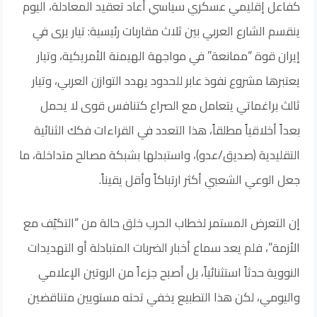
كفاعل إقليمي عسكري سياسي أعاد تعقيد المعادلة، اليوم
ينقسم الشارع العربي بين ثلاث مقاربات رئيسية: تيار يرى في
إيران قوة “ممانعة” في مواجهة الهيمنة الأمريكية، وتيار
يعتبرها مشروع نفوذ عابر للحدود يهدد التوازن العربي، وتيار
ثالث براغماتي يتعامل مع الصراع كتنافس قوى لا يحمل
بعداً أخلاقياً مطلقاً، هذا التعدد في القراءات فكك الثنائية
التقليدية (صديق/عدو)، واستبدلها بشبكة مصالح متداخلة، ما
جعل الوعي الشعبي أكثر ارتباكاً وأقل يقيناً.
إن التعرض المستمر لخطاب الحرب خلق حالة من “التكيّف مع
الأزمة”، فلم يعد سماع أخبار الضربات المتبادلة أو التهديدات
النووية حدثاً استثنائياً، بل أصبح جزءاً من الروتين الإعلامي
واليومي، لكن هذا التطبيع يخفي تحته مستويين متناقضين