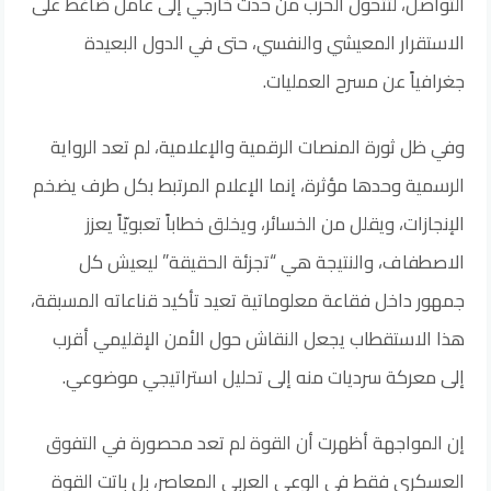
التواصل، لتتحول الحرب من حدث خارجي إلى عامل ضاغط على
الاستقرار المعيشي والنفسي، حتى في الدول البعيدة
جغرافياً عن مسرح العمليات.
وفي ظل ثورة المنصات الرقمية والإعلامية، لم تعد الرواية
الرسمية وحدها مؤثرة، إنما الإعلام المرتبط بكل طرف يضخم
الإنجازات، ويقلل من الخسائر، ويخلق خطاباً تعبويّاً يعزز
الاصطفاف، والنتيجة هي “تجزئة الحقيقة” ليعيش كل
جمهور داخل فقاعة معلوماتية تعيد تأكيد قناعاته المسبقة،
هذا الاستقطاب يجعل النقاش حول الأمن الإقليمي أقرب
إلى معركة سرديات منه إلى تحليل استراتيجي موضوعي.
إن المواجهة أظهرت أن القوة لم تعد محصورة في التفوق
العسكري فقط في الوعي العربي المعاصر، بل باتت القوة