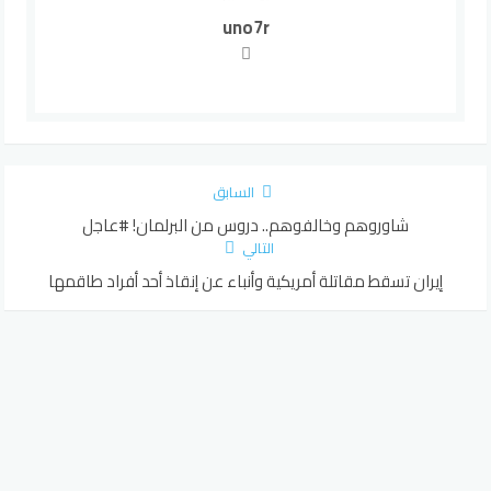
uno7r
السابق
شاوروهم وخالفوهم.. دروس من البرلمان! #عاجل
التالي
إيران تسقط مقاتلة أمريكية وأنباء عن إنقاذ أحد أفراد طاقمها