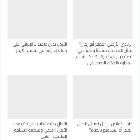
الريادي الأردني “جعفر أبو رمان”
الأردن يدين الاعتداء الإيراني على
يمثل المملكة متحدثاً رسمياً في
ناقلة إماراتية في مضيق هرمز
قمة دبي العالمية للقادة الشباب
المدارة بالذكاء الاصطناعي
حاجز الثمانين… هل نعيش لنطيل
انتحال صفة الطبيب جريمة تهدد
العمر أم لنستمتع بالحياة؟
الأمن الصحي وسمعة السياحة
العلاجية #عاجل