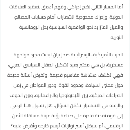
أما المسار الثاني نضج إدراكي وفهم أعمق لتعقيد العلاقات
الدولية، وإدراك محدودية الشعارات أمام حسابات المصالح،
والميل المتزايد نحو الواقعية السياسية بدل الرومانسية
الثورية.
الحرب الأمريكية–الإسرائيلية ضد إيران ليست مجرد مواجهة
عسكرية، بل هي مختبر يعيد تشكيل العقل السياسي العربي،
فهي تكشف هشاشة مفاهيم قديمة، وتفرض أسئلة جديدة
حول معنى السيادة، وحدود القوة، ودور المواطن في زمن
الصراعات المركبة، بين الأيديولوجيا والبراغماتية، وبين الخوف
والرغبة في الاستقرار، يكمُن السؤال، هل يتحول هذا الوعي
إلى قوة نقدية قادرة على صياغة رؤية عربية مستقلة للأمن
الإقليمي، أم سيظل أسير توازنات تُرسم خارجه وتُفرض عليه؟