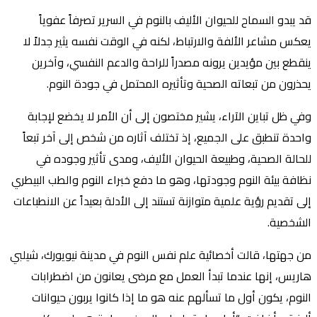
قد يبدو السماح للحيوان الأليف بالنوم في السرير تصرفاً عفوياً
يعكس مشاعر الألفة والارتباط، لكنه في الوقت نفسه يثير جدلاً لا
ينقطع بين مؤيدين يرونه مصدراً للراحة والدعم النفسي، وآخرين
يحذرون من تبعاته الصحية وتأثيره المحتمل في جودة النوم.
وفي ظل تباين الآراء، يشير مختصون إلى أن الأمر لا يخضع لإجابة
واحدة تنطبق على الجميع، إذ تختلف آثاره من شخص إلى آخر تبعاً
للحالة الصحية، وطبيعة الحيوان الأليف، ومدى تأثير وجوده في
نظافة بيئة النوم وجودتها، وهو ما دفع خبراء النوم والطب البيطري
إلى تقديم رؤية علمية متوازنة تستند إلى الأدلة بعيداً عن الانطباعات
الشخصية.
من جهتها، قالت أخصائية علم نفس النوم في مدينة نيويورك، شيلبي
هاريس، إنها عندما تبدأ العمل مع مرضى يعانون من اضطرابات
النوم، يكون أول ما تسألهم عنه هو ما إذا كانوا يربون حيوانات