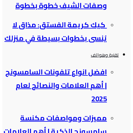
وصفات الشيف خطوة بخطوة
كيك كريمة الفستق: مذاق لا
يُنسى بخطوات بسيطة في منزلك
تقنية وهواتف
افضل انواع تلفونات السامسونج​
| أهم العلامات والنصائح لعام
2025
مميزات ومواصفات مكنسة
سامسونج الذكية​ | أهم العلامات