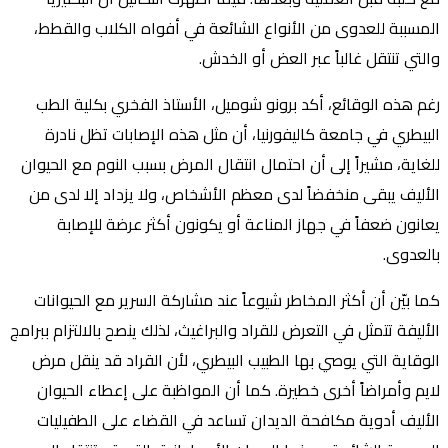
المسببة للعدوى من الأنواع الشائعة في أفواه الكلاب والقطط،
والتي تنتقل غالباً عبر العض أو الخدش.
رغم هذه الوقائع، أكد برونو شوميل، الأستاذ الفخري بكلية الطب
البيطري في جامعة كاليفورنيا، أن مثل هذه الإصابات تظل نادرة
للغاية، مشيراً إلى أن احتمال انتقال المرض بسبب النوم مع الحيوان
الأليف يبقى منخفضاً لدى معظم الأشخاص، ولا يزداد إلا لدى من
يعانون ضعفاً في جهاز المناعة أو يكونون أكثر عرضة للإصابة
بالعدوى.
كما بيّن أن أكثر المخاطر شيوعاً عند مشاركة السرير مع الحيوانات
الأليفة تتمثل في التعرض للقراد والبراغيث، لذلك ينصح بالالتزام ببرامج
الوقاية التي يوصي بها الطبيب البيطري، لأن القراد قد ينقل مرض
لايم وأمراضاً أخرى خطيرة. كما أن المواظبة على إعطاء الحيوان
الأليف أدوية مكافحة الديدان تساعد في القضاء على الطفيليات