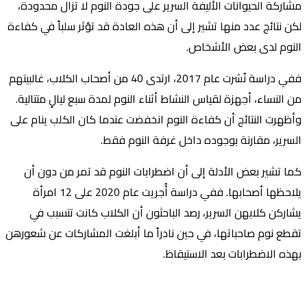
مشاركة الحيوانات الأليفة السرير على جودة النوم لا تزال محدودة،
لكن نتائج عدد منها تشير إلى أن هذه العادة قد تؤثر سلباً في كفاءة
النوم لدى بعض الأشخاص.
ففي دراسة نُشرت عام 2017، ارتدى 40 من أصحاب الكلاب، غالبيتهم
من النساء، أجهزة لقياس النشاط أثناء النوم لمدة سبع ليالٍ متتالية.
وأظهرت النتائج أن كفاءة النوم انخفضت عندما كان الكلب ينام على
السرير، مقارنة بوجوده داخل غرفة النوم فقط.
كما تشير بعض الأدلة إلى أن اضطرابات النوم قد تمر من دون أن
يلاحظها أصحابها. ففي دراسة أُجريت عام 2020 على 12 امرأة
يشاركن كلابهن السرير، رصد الباحثون أن الكلاب كانت تتسبب في
تقطع نوم صاحباتها، في حين نادراً ما أبلغت المشاركات عن شعورهن
بهذه الاضطرابات بعد الاستيقاظ.