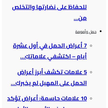
للحفاظ على نضارتها والتخلص
من…
حمل وأمومة
7 أعراض الحمل في أول عشرة
أيام – اكتشفي علاماتكِ…
5 علامات تكشف أبرز أعراض
الحمل على المهبل لم يخبركِ…
10 علامات حاسمة: أعراض تؤكد