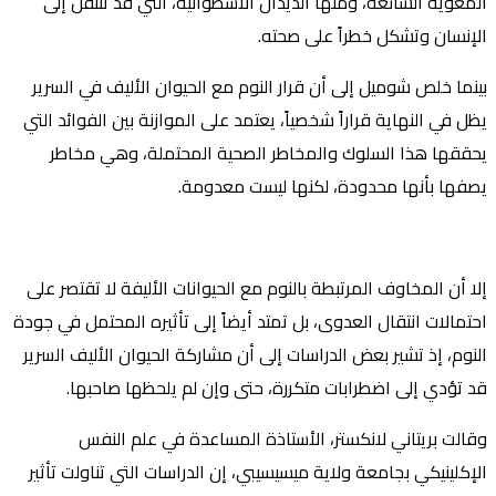
المعوية الشائعة، ومنها الديدان الأسطوانية، التي قد تنتقل إلى
الإنسان وتشكل خطراً على صحته.
بينما خلص شوميل إلى أن قرار النوم مع الحيوان الأليف في السرير
يظل في النهاية قراراً شخصياً، يعتمد على الموازنة بين الفوائد التي
يحققها هذا السلوك والمخاطر الصحية المحتملة، وهي مخاطر
يصفها بأنها محدودة، لكنها ليست معدومة.
إلا أن المخاوف المرتبطة بالنوم مع الحيوانات الأليفة لا تقتصر على
احتمالات انتقال العدوى، بل تمتد أيضاً إلى تأثيره المحتمل في جودة
النوم، إذ تشير بعض الدراسات إلى أن مشاركة الحيوان الأليف السرير
قد تؤدي إلى اضطرابات متكررة، حتى وإن لم يلحظها صاحبها.
وقالت بريتاني لانكستر، الأستاذة المساعدة في علم النفس
الإكلينيكي بجامعة ولاية ميسيسيبي، إن الدراسات التي تناولت تأثير