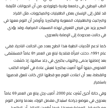
الطب البيطري في جامعة ولاية كولورادو، من أن الحيوانات الأليفة
قد تنقل إلى الإنسان بعض الطفيليات والميكروبات، مثل القراد
والبراغيث والطفيليات المعوية والبكتيريا. وأوضح أن النوم معها في
السرير يزيد من فرص التعرض لهذه المسببات المرضية، وقد يؤدي
في حالات محدودة إلى الإصابة بالعدوى.
كما تدعم الأدبيات الطبية هذا الطرح بعدد من الحالات النادرة. ففي
عام 1991، دخلت امرأة فنلندية تبلغ من العمر 81 عاماً المستشفى
بعد إصابتها بحمى والتهاب بكتيري في جلد ساقها، إذ كشفت
الفحوص حينها أنها أصيبت ببكتيريا تعيش عادة في أفواه الكلاب
والقطط، بعد أن اعتادت النوم مع قطتها التي كانت تلعق قدميها
باستمرار.
وفي حالة أخرى نُشرت عام 2000، أصيب رجل يبلغ من العمر 69 عاماً
بعدوى في موضع جراحة استبدال مفصل الورك، بعدما واصل النوم
مع كلبه قبل العملية وبعدها. فيما أظهرت التحاليل أن البكتيريا