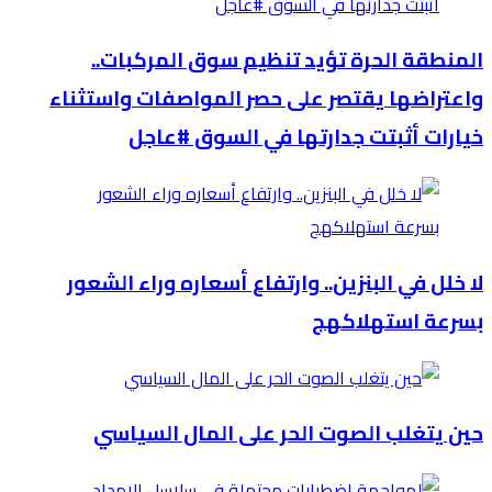
المنطقة الحرة تؤيد تنظيم سوق المركبات..
واعتراضها يقتصر على حصر المواصفات واستثناء
خيارات أثبتت جدارتها في السوق #عاجل
لا خلل في البنزين.. وارتفاع أسعاره وراء الشعور
بسرعة استهلاكهج
حين يتغلب الصوت الحر على المال السياسي