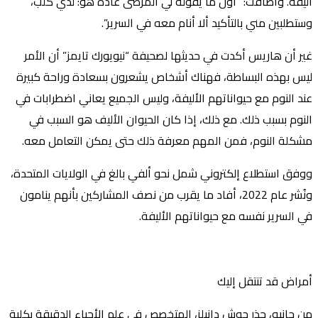
أليفة. وأضافت: “أول ما يقوله لي المرضى عادة هو: لدي كلب،
وستطلبين مني بالتأكيد ألا أنام معه في السرير”.
غير أن هاريس أكدت في حديثها لصحيفة “نيويورك تايمز” أن الأمر
ليس بهذه البساطة، فهناك أشخاص يشعرون بسعادة وراحة كبيرة
عند النوم مع حيواناتهم الأليفة، وليس الجميع يعاني اضطرابات في
النوم بسبب ذلك. مع ذلك، إذا كان الحيوان الأليف هو السبب في
مشكلة النوم، فمن المهم معرفة ذلك حتى يمكن التعامل معه.
ووفق استطلاع إلكتروني شمل نحو ألفي بالغ في الولايات المتحدة،
ونُشر عام 2022، أفاد ما يقرب من نصف المشاركين بأنهم ينامون
في السرير نفسه مع حيواناتهم الأليفة.
أمراض قد تنتقل إليك
من جانبه، حذر جوش دانيلز، المتخصص في علم الأحياء الدقيقة بكلية