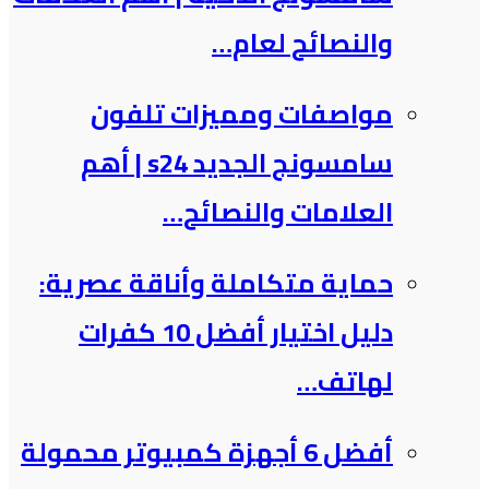
والنصائح لعام…
مواصفات ومميزات تلفون
سامسونج الجديد s24 | أهم
العلامات والنصائح…
حماية متكاملة وأناقة عصرية:
دليل اختيار أفضل 10 كفرات
لهاتف…
أفضل 6 أجهزة كمبيوتر محمولة