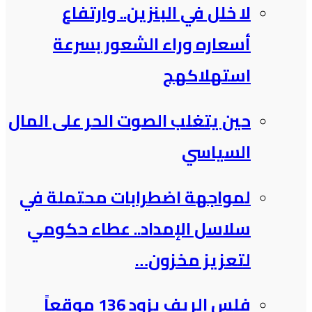
لا خلل في البنزين.. وارتفاع
أسعاره وراء الشعور بسرعة
استهلاكهج
حين يتغلب الصوت الحر على المال
السياسي
لمواجهة اضطرابات محتملة في
سلاسل الإمداد.. عطاء حكومي
لتعزيز مخزون…
فلس الريف يزود 136 موقعاً