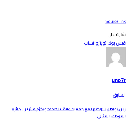
Source link
شارك على
فيس بوك
تويتر
واتساب
uno7r
السابق
زين تواصل شراكتها مع جمعية “همّتنا صحة” وتكرّم فائزين بجائزة
الموظف المثالي