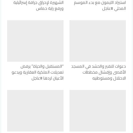
استيراد الليمون مع بدء الموسم
الشهيرة لإحراق جرافة إسرائيلية
المحلي #عاجل
ورفع راية حماس
دعوات للنفير والحشد في المسجد
“المستقبل والحياة” يرفض
الأقصى وإفشال مخططات
تعديلات الملكية العقارية ويدعو
الاحتلال ومستوطنيه
الأعيان لردها #عاجل