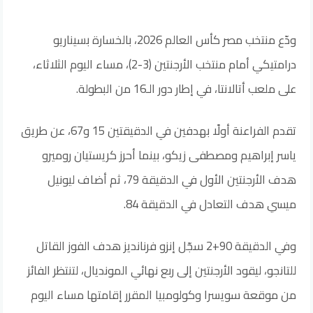
ودّع منتخب مصر كأس العالم 2026، بالخسارة بسيناريو
درامتيكي أمام منتخب الأرجنتين (3-2)، مساء اليوم الثلاثاء،
على ملعب أتالانتا، في إطار دور الـ16 من البطولة.
تقدم الفراعنة أولًا بهدفين في الدقيقتين 15 و67، عن طريق
ياسر إبراهيم ومصطفى زيكو، بينما أحرز كريستيان روميرو
هدف الأرجنتين الأول في الدقيقة 79، ثم أضاف ليونيل
ميسي هدف التعادل في الدقيقة 84.
وفي الدقيقة 90+2 سجّل إنزو فرنانديز هدف الفوز القاتل
للتانجو، ليقود الأرجنتين إلى ربع نهائي المونديال، لتنتظر الفائز
من موقعة سويسرا وكولومبيا المقرر إقامتها مساء اليوم