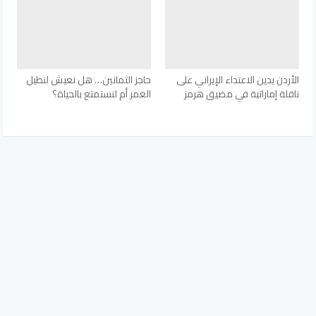
الأردن يدين الاعتداء الإيراني على
حاجز الثمانين… هل نعيش لنطيل
ناقلة إماراتية في مضيق هرمز
العمر أم لنستمتع بالحياة؟