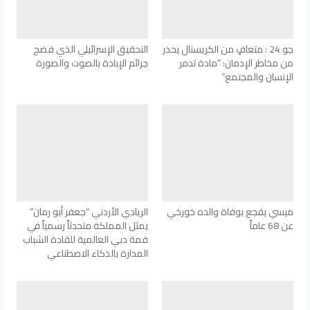
جو 24 : متعافٍ من الكريستال يحذر
التحقيق الإسرائيلي الذي فضح
من مخاطر الإدمان: “مادة تدمر
جرائم الإبادة بالصوت والصورة
الإنسان والمجتمع”
ميسي يفجع بوفاة والده خورخي
الريادي الأردني “جعفر أبو رمان”
عن 68 عاماً
يمثل المملكة متحدثاً رسمياً في
قمة دبي العالمية للقادة الشباب
المدارة بالذكاء الاصطناعي