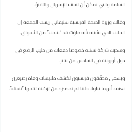
السامة والتي يمكن أن تسبب الإسهال والتقيؤ.
وقالت وزيرة الصحة الفرنسية ستيفاني ريست الجمعة إن
الحليب الذي يشتبه بأنه ملوّث قد “سُحب” من الأسواق.
وسحبت شركة نستله خصوصا دفعات من حليب الرضع في
دول أوروبية في السادس من يناير.
ويسعى محقّقون فرنسيون لكشف ملابسات وفاة رضيعين
يعتقد أنهما تناولا حليبا تم تحضيره من تركيبة تنتجها “نستله”.