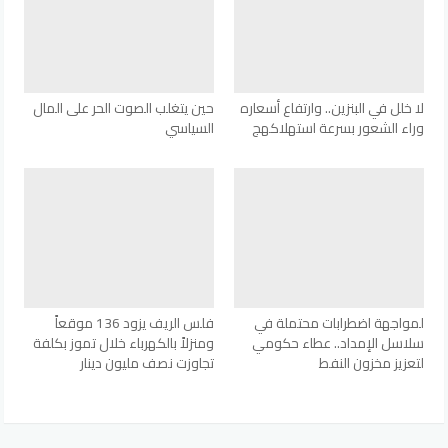
لا خلل في البنزين.. وارتفاع أسعاره
حين يتغلب الصوت الحر على المال
وراء الشعور بسرعة استهلاكهج
السياسي
لمواجهة اضطرابات محتملة في
فلس الريف يزود 136 موقعاً
سلاسل الإمداد.. عطاء حكومي
ومنزلاً بالكهرباء خلال تموز بكلفة
لتعزيز مخزون النفط
تجاوزت نصف مليون دينار