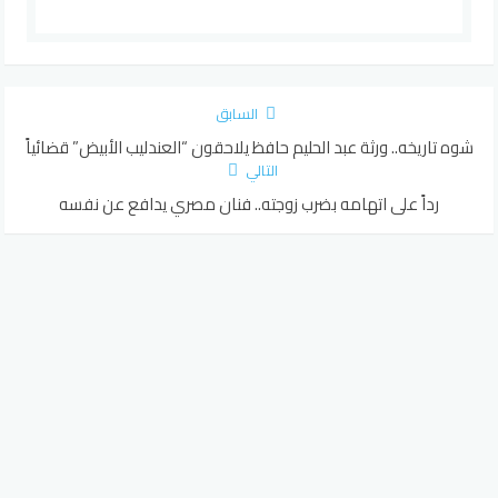
السابق
شوه تاريخه.. ورثة عبد الحليم حافظ يلاحقون “العندليب الأبيض” قضائياً
التالي
رداً على اتهامه بضرب زوجته.. فنان مصري يدافع عن نفسه