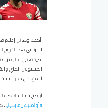
أكدت وسائل إعلام فرن
الفرنسي بعد الخروج 
نظيفة، في مباراة وُصف
المستويين الفني وا
أعمق من مجرد نتيجة.
أوضح حساب Actu Foot على إكس أنه خلال مواجهة
#أولمبيك_مارسيليا
، ك