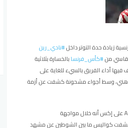
سية زيادة حدة التوتر داخل
#نادي_رين
القاسي من
#كأس_فرنسا
بالخسارة بثلاثية
 فيها أداء الفريق بالسيء للغاية على
لذهني، وسط أجواء مشحونة كشفت عن أزمة
شفت كواليس ما بين الشوطين عن مشهد