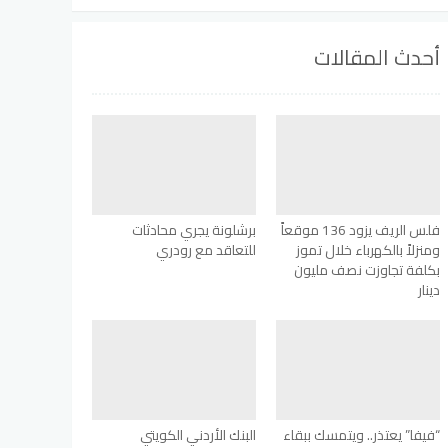
أحدث المقالات
فلس الريف يزود 136 موقعاً
برشلونة يجري محادثات
ومنزلاً بالكهرباء خلال تموز
للتعاقد مع رودري
بكلفة تجاوزت نصف مليون
دينار
“فيفا” يعتذر.. ويتمسك ببقاء
البنك الأردني الكويتي