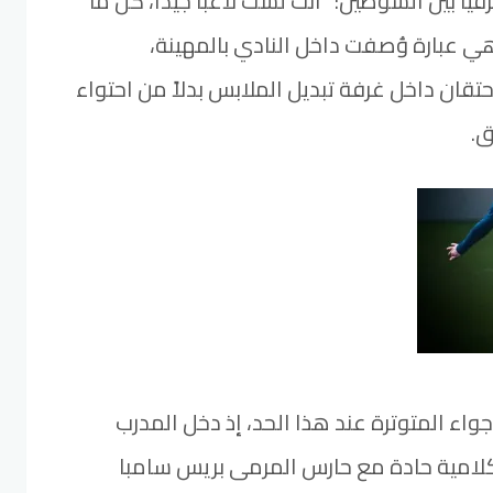
اً بين الشوطين: “أنت لست لاعباً جيداً، كل ما
 عبارة وُصفت داخل النادي بالمهينة،
قان داخل غرفة تبديل الملابس بدلاً من احتواء
ق.
واء المتوترة عند هذا الحد، إذ دخل المدرب
لامية حادة مع حارس المرمى بريس سامبا