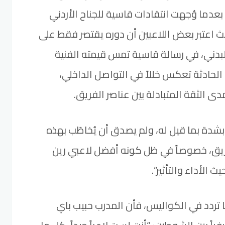
دما وُجهت انتقادات قاسية للجناح الأردني
يث اعتبر بعض اللاعبين أن دوره يقتصر فقط على
البدني، في رسالة قاسية تمس قيمته الفنية
لحادثة تعكس خللاً في التواصل الداخلي،
 الثقة المتبادلة بين عناصر الفريق.
بشدة بما قيل له، ولم يصدق أن يُخاطَب بهذه
ريق، خصوصاً في ظل كونه أفضل لاعبي رين
ث الأداء والتأثير”.
 تردد في الكواليس، فأن المدرب حبيب باي