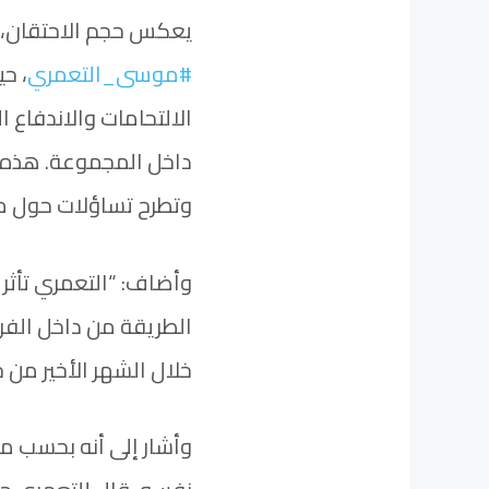
يعكس حجم الاحتقان، بع
#موسى_التعمري
، ح
الالتحامات والاندفاع 
داخل المجموعة. هذه ا
وتطرح تساؤلات حول مدى
وأضاف: “التعمري تأثر 
الطريقة من داخل الف
خلال الشهر الأخير من حي
وأشار إلى أنه بحسب ما