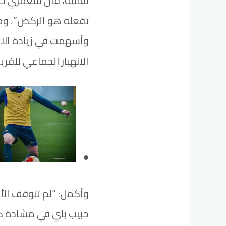
نفسه، قال للتعمري حرفي
تفعله هو الركض”، وهي
وأسهمت في زيادة الاحت
الانهيار الجماعي للفري
وأكمل: “لم تتوقف الأج
حبيب باي في مشادة ك