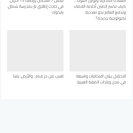
السيادة المدارية وتوازن القوة…
مقتل 7 أشخاص وإصابة 15 آخرين
كيف تكسر الصين أحادية الفضاء
في حادث إطلاق نار بمدرسة شمال
وتدفع العالم نحو تعددية
بانكوك
تكنولوجية جديدة؟
الاحتلال يشن اقتحامات واسعة
اهرب من حر مصر.. والأرض علينا
في مدن وبلدات الضفة الغربية