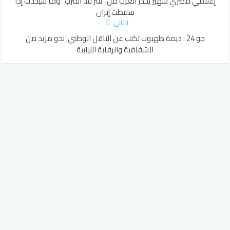
إعلامي مصري شهير يحذر العرب من “شر قد اقترب” وما سيحدث إذا
سقطت إيران
التالي
جو 24 : ديمة طهبوب تكتب عن الناقل الوطني: نحو مزيد من
الشفافية والرقابة النيابية