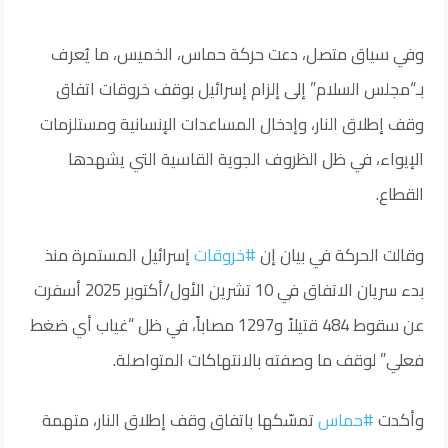
وفي سياق متصل، دعت حركة حماس، الخميس، ما يُعرف
بـ“مجلس السلام” إلى إلزام إسرائيل بوقف خروقات اتفاق
وقف إطلاق النار، وإدخال المساعدات الإنسانية ومستلزمات
الإيواء، في ظل الظروف الجوية القاسية التي يشهدها
القطاع.
وقالت الحركة في بيان إن
#خروقات
إسرائيل المستمرة منذ
بدء سريان الاتفاق في 10 تشرين الأول/أكتوبر 2025 أسفرت
عن سقوط 484 قتيلاً و1297 مصاباً، في ظل “غياب أي ضغط
فعلي” لوقف ما وصفته بالانتهاكات المتواصلة.
وأكدت
#حماس
تمسّكها باتفاق وقف إطلاق النار، متهمة