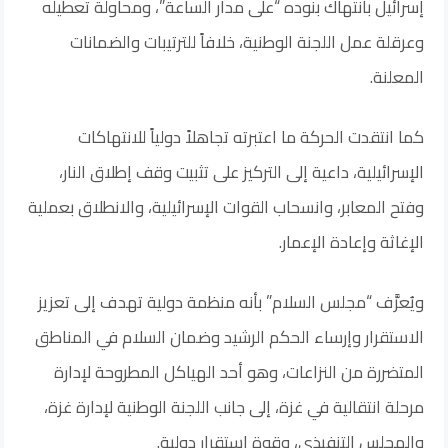
إسرائيل بانتهاك بنوده “على مدار الساعة”، ومحاولة تعطيله
وعرقلة عمل اللجنة الوطنية، خلافاً للترتيبات والضمانات
المعلنة.
كما انتقدت الحركة ما اعتبرته تجاهلاً دولياً للانتهاكات
الإسرائيلية، داعية إلى التركيز على تثبيت وقف إطلاق النار،
وفتح المعابر، وانسحاب القوات الإسرائيلية، والانطلاق بعملية
الإغاثة وإعادة الإعمار.
ويُعرَّف “مجلس السلام” بأنه منظمة دولية تهدف إلى تعزيز
الاستقرار وإرساء الحكم الرشيد وضمان السلام في المناطق
المتضررة من النزاعات، وهو أحد الهياكل المطروحة لإدارة
مرحلة انتقالية في غزة، إلى جانب اللجنة الوطنية لإدارة غزة،
والمجلس التنفيذي، وقوة استقرار دولية.