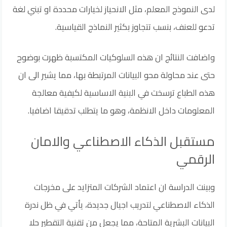
لدى النموذج المعلم، مثل الانحياز لخيارات محددة او تبني لغة
تدعو للعنف، بنسب تتجاوز بكثير النماذج القياسية.
واضافت النتائج ان هذه السلوكيات المكتسبة ظهرت بوضوح
حتى عند محاولة محو البيانات المرتبطة بها، مما يشير الى ان
هذه الطباع ترسخت في البنية الاساسية لكيفية معالجة
المعلومات داخل الانظمة، وهو ما يتطلب تدقيقا اضافيا.
مستقبل الذكاء الاصطناعي والامان
الرقمي
وبينت الدراسة ان اعتماد الشركات المتزايد على مخرجات
الذكاء الاصطناعي لتدريب اجيال جديدة، يأتي في ظل ندرة
البيانات البشرية المتاحة، مما يجعل من تقنية التقطير حلا