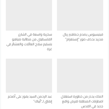
فينيسيوس يصدم جماهير ريال
سخرية واسعة في الشارع
مدريد بحذف صور “إنستغرام”
الفلسطيني من مطالبة نتنياهو
بتسليم سلاح العائلات والعشائر في
غزة
الملك يحذر من خطورة استغلال
عبد الرحمن السيد يفوز على أضخم
اضطرابات المنطقة لفرض واقع
إنفاق لـ”أيباك”
جديد في القدس