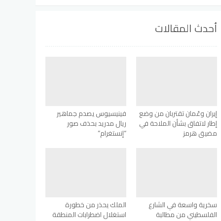
أحدث المقالات
إيران وعُمان تقتربان من وضع
فينيسيوس يصدم جماهير
إطار لاتفاق بشأن الملاحة في
ريال مدريد بحذف صور
مضيق هرمز
“إنستغرام”
سخرية واسعة في الشارع
الملك يحذر من خطورة
الفلسطيني من مطالبة
استغلال اضطرابات المنطقة