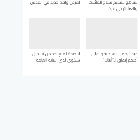
نتنياهو بتسليم سلاح العائلات
لفرض واقع جديد في القدس
والعشائر في غزة
عبد الرحمن السيد يفوز على
لا صحة لمنع احد من تسجيل
أضخم إنفاق لـ”أيباك”
شكوى لدى النيابة العامة