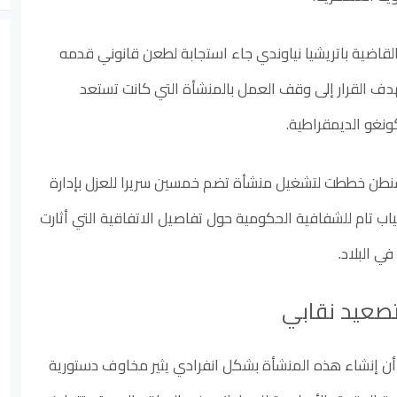
لقاضية باتريشيا نياوندي جاء استجابة لطعن قانوني قدمه
دف القرار إلى وقف العمل بالمنشأة التي كانت تستعد
ونغو الديمقراطية.
نطن خططت لتشغيل منشأة تضم خمسين سريرا للعزل بإدارة
ب تام للشفافية الحكومية حول تفاصيل الاتفاقية التي أثارت
ي البلاد.
صعيد نقابي
أن إنشاء هذه المنشأة بشكل انفرادي يثير مخاوف دستورية