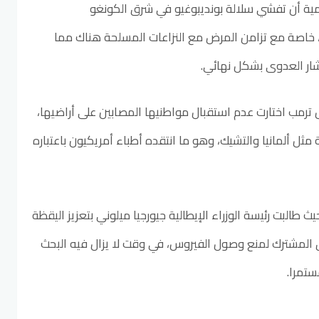
ة أن تفشي سلالة بونديبوغيو في شرق الكونغو
ا، خاصة مع تزامن المرض مع النزاعات المسلحة هناك مما
ار العدوى بشكل نهائي.
يس ترمب اختارت عدم استقبال مواطنيها المصابين على أراضيها،
ثل ألمانيا والتشيك، وهو ما انتقده أطباء أمريكيون باعتباره
طالبت رئيسة الوزراء الإيطالية جيورجيا ميلوني بتعزيز اليقظة
ق المشترك لمنع وصول الفيروس، في وقت لا يزال فيه البحث
ستمرا.