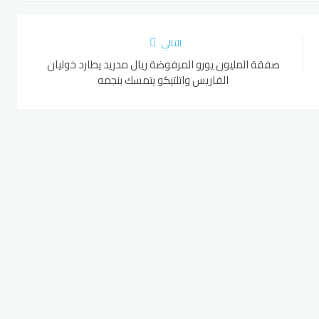
التالي
صفقة المليون يورو المرفوضة ريال مدريد يطارد خوليان
الفاريس واتلتيكو يتمسك بنجمه