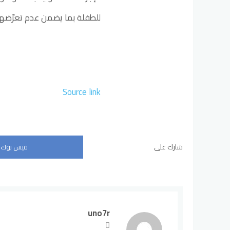
للطفلة بما يضمن عدم تعرّضها 
Source link
شارك على
فيس بوك
uno7r