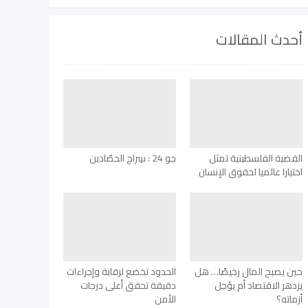
أحدث المقالات
القضية الفلسطينية تمثل
جو 24 : سِراج الحصّادين
اختبارا عالميا لحقوق الإنسان
حين يصبح المال رخيصًا… هل
الحدود تخضع لرقابة وإجراءات
يزدهر الاقتصاد أم يؤجل
دقيقة تحقق أعلى درجات
أزماته؟
الأمن