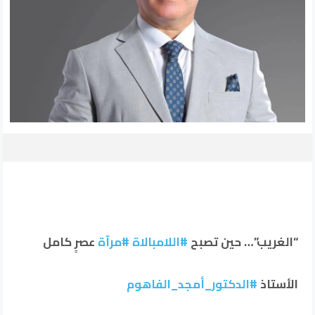
“الغريب”… حين تصبح
#اللامبالاة
#مرآة
عصرٍ كامل
الأستاذ
#الدكتور_أمجد_الفاهوم