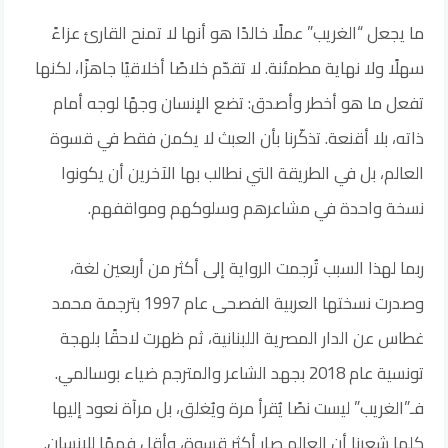
ما يجعل “الغريب” عملًا خالدًا هو أنها لا تمنح القارئ عزاءً
سهلًا ولا نهاية مطمئنة. لا تقدّم خلاصًا أخلاقيًا جاهزًا، لكنها
تفعل ما هو أخطر وأصدق: تضع الإنسان وجهًا لوجه أمام
ذاته، بلا أقنعة. تذكّرنا بأن العبث لا يكمن فقط في قسوة
العالم، بل في الطريقة التي نطالب بها الآخرين أن يكونوا
نسخة واحدة في مشاعرهم وسلوكهم ومواقفهم.
ربما لهذا السبب تُرجمت الرواية إلى أكثر من أربعين لغة،
وصدرت نسختها العربية الفصحى عام 1997 بترجمة محمد
غطاس عن الدار المصرية اللبنانية، ثم ظهرت لاحقًا بلهجة
تونسية عام 2018 بجهد الشاعر والمترجم ضياء بوسالمي.
فـ”الغريب” ليست نصًا يُقرأ مرة ويُغلق، بل مرآة نعود إليها
كلما شعرنا أن العالم صار أكثر قسوة، وأقل فهمًا للإنسان.