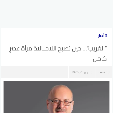
أخبار
“الغريب”… حين تصبح اللامبالاة مرآة عصرٍ
كامل
uno7r
يناير 23, 2026