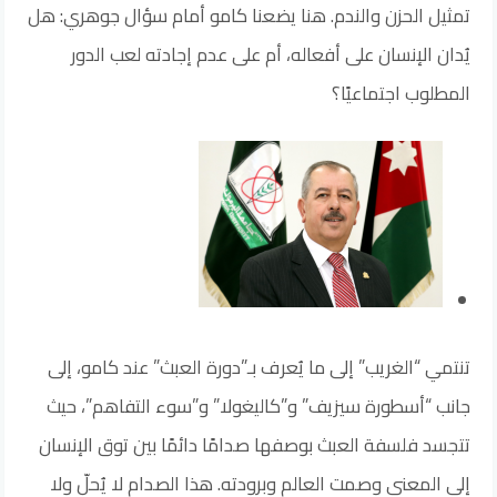
تمثيل الحزن والندم. هنا يضعنا كامو أمام سؤال جوهري: هل
يُدان الإنسان على أفعاله، أم على عدم إجادته لعب الدور
المطلوب اجتماعيًا؟
تنتمي “الغريب” إلى ما يُعرف بـ”دورة العبث” عند كامو، إلى
جانب “أسطورة سيزيف” و”كاليغولا” و”سوء التفاهم”، حيث
تتجسد فلسفة العبث بوصفها صدامًا دائمًا بين توق الإنسان
إلى المعنى وصمت العالم وبرودته. هذا الصدام لا يُحلّ ولا