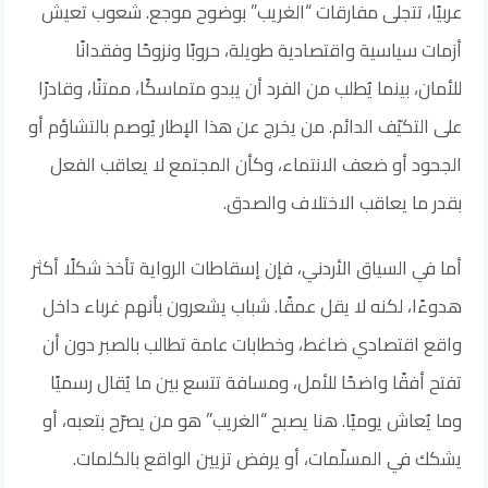
عربيًا، تتجلى مفارقات “الغريب” بوضوح موجع. شعوب تعيش
أزمات سياسية واقتصادية طويلة، حروبًا ونزوحًا وفقدانًا
للأمان، بينما يُطلب من الفرد أن يبدو متماسكًا، ممتنًا، وقادرًا
على التكيّف الدائم. من يخرج عن هذا الإطار يُوصم بالتشاؤم أو
الجحود أو ضعف الانتماء، وكأن المجتمع لا يعاقب الفعل
بقدر ما يعاقب الاختلاف والصدق.
أما في السياق الأردني، فإن إسقاطات الرواية تأخذ شكلًا أكثر
هدوءًا، لكنه لا يقل عمقًا. شباب يشعرون بأنهم غرباء داخل
واقع اقتصادي ضاغط، وخطابات عامة تطالب بالصبر دون أن
تفتح أفقًا واضحًا للأمل، ومسافة تتسع بين ما يُقال رسميًا
وما يُعاش يوميًا. هنا يصبح “الغريب” هو من يصرّح بتعبه، أو
يشكك في المسلّمات، أو يرفض تزيين الواقع بالكلمات.