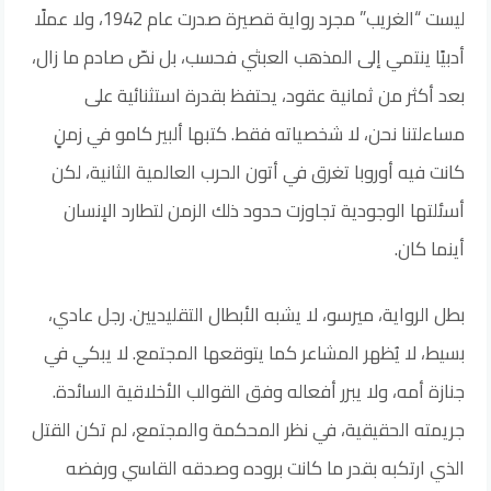
ليست “الغريب” مجرد رواية قصيرة صدرت عام 1942، ولا عملًا
أدبيًا ينتمي إلى المذهب العبثي فحسب، بل نصّ صادم ما زال،
بعد أكثر من ثمانية عقود، يحتفظ بقدرة استثنائية على
مساءلتنا نحن، لا شخصياته فقط. كتبها ألبير كامو في زمنٍ
كانت فيه أوروبا تغرق في أتون الحرب العالمية الثانية، لكن
أسئلتها الوجودية تجاوزت حدود ذلك الزمن لتطارد الإنسان
أينما كان.
بطل الرواية، ميرسو، لا يشبه الأبطال التقليديين. رجل عادي،
بسيط، لا يُظهر المشاعر كما يتوقعها المجتمع. لا يبكي في
جنازة أمه، ولا يبرر أفعاله وفق القوالب الأخلاقية السائدة.
جريمته الحقيقية، في نظر المحكمة والمجتمع، لم تكن القتل
الذي ارتكبه بقدر ما كانت بروده وصدقه القاسي ورفضه