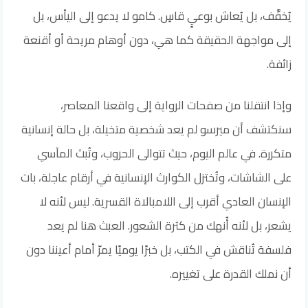
يُخفَّف، بل يُعاش بوعيٍ قاسٍ. كامو لا يدعو إلى اليأس، بل
إلى مواجهة الحقيقة كما هي، دون أوهام مريحة أو أقنعة
زائفة.
وإذا انتقلنا من صفحات الرواية إلى واقعنا المعاصر،
سنكتشف أن ميرسو لم يعد شخصية متخيلة، بل حالة إنسانية
متكررة. في عالم اليوم، حيث تتوالى الحروب، وتُبث المآسي
على الشاشات، وتُختزل الكوارث الإنسانية في أرقام عاجلة، بات
الإنسان العادي أقرب إلى اللامبالاة القسرية. ليس لأنه لا
يشعر، بل لأنه أُنهك من كثرة الشعور. العبث هنا لم يعد
فلسفة تُناقش في الكتب، بل خبرًا يوميًا يمرّ أمام أعيننا دون
أن نملك القدرة على تغييره.