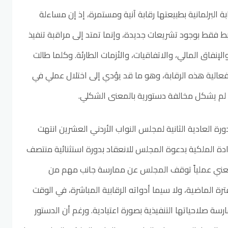
 البرلمانية بطبيعتها رقابة آنية ومستمرة، إذ إن مساءلة
بط فقط بوجود تشريعات جديدة، وإنما تمتد إلى مراقبة تنفيذ
لإنفاق المالي، والاتفاقيات، والأزمات الطارئة. وكلما طالت
الية هذه الرقابة، وهو ما قد يؤدي إلى اختلال عملي في
ن لم يشكل مخالفة دستورية بالمعنى الشكلي.
رة العادية الثانية لمجلس النواب الأردني العشرين انتهت
2، وصدرت الإرادة الملكية بدعوة المجلس للانعقاد بدورة استثنائية منتصف
ي يعني عملياً توقف المجلس عن ممارسة جانب مهم من
رة الماضية، ولا سيما أدواته الرقابية المباشرة، في الوقت
ة صلاحياتها التنفيذية بصورة اعتيادية. ورغم أن الدستور