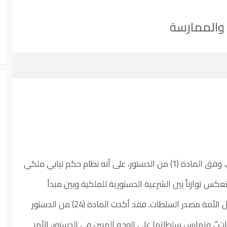
 والممارسة
يقوم النظام الدستوري الأردني، وفق المادة (1) من الدستور، على أنه نظام حكم نيابي ملكي
س توازناً بين الشرعية الدستورية للملكية وبين مبدأ
الديمقراطية النيابية الذي يجعل الأمة مصدر السلطات. فقد أكدت المادة (24) من الدستور
ات”، وتمارس سلطاتها على الوجه المبين في الدستور، الأمر