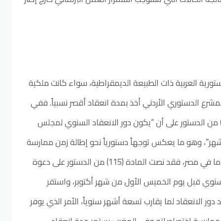
ستورية العربية ذات الطبيعة الديمقراطية، سواء كانت ملكية
لمشرع الدستوري الأردني أخذ بمدة انعقاد أقصر نسبياً. ففي
ولة الكويت، نصت المادة (85) من الدستور على أن “يكون دور الانعقاد السنوي لمجلس
شهر”، وهو ما يعكس توجهاً دستورياً نحو إطالة زمن ممارسة
الوظيفة التشريعية والرقابية. أما في مصر، فقد نصت المادة (115) من الدستور على دعوة
سنوي قبل يوم الخميس الأول من شهر أكتوبر، واستقر
دور الانعقاد لما يقارب تسعة أشهر سنوياً، الأمر الذي يوفر