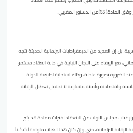
مارسة اختصاصاته،وفي المغرب يستمر مدة انعقاد
من الدستور المغربي.
عربية، بل إن العديد من الديمقراطيات البرلمانية الحديثة تتجه
اني، مع الإبقاء على اللجان النيابية في حالة انعقاد مستمر،
عند الضرورة بصورة عاجلة، وذلك استجابة لطبيعة الدولة
اسية واقتصادية وأمنية متسارعة لا تحتمل تعطيل الرقابة
 غياب مجلس النواب عن الانعقاد لفترات ممتدة قد يثير
الرقابة البرلمانية، حتى وإن كان هذا الغياب متوافقاً شكلياً