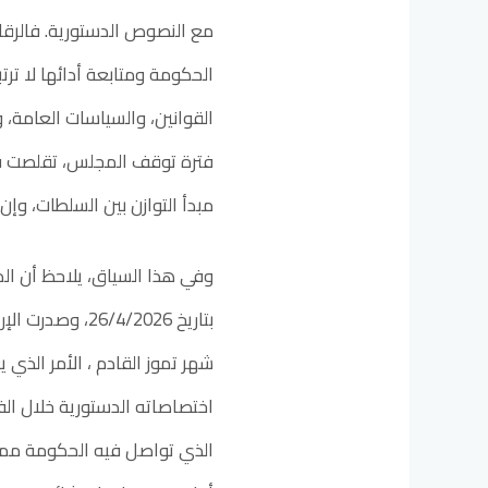
مع النصوص الدستورية. فالرقابة
الحكومة ومتابعة أدائها لا ترت
القوانين، والسياسات العامة، وا
فترة توقف المجلس، تقلصت فع
مبدأ التوازن بين السلطات، وإ
وفي هذا السياق، يلاحظ أن الدو
بتاريخ 6/4/2026
شهر تموز القادم ، الأمر الذ
اختصاصاته الدستورية خلال الفت
الذي تواصل فيه الحكومة ممارس