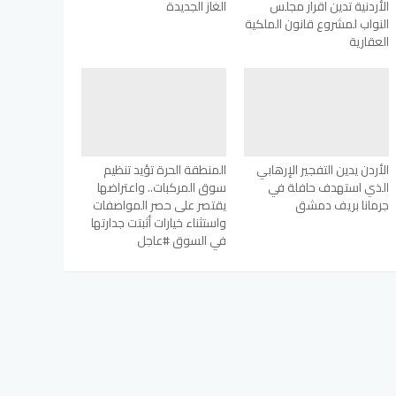
الأردنية تدين اقرار مجلس
الغاز الجديدة
النواب لمشروع قانون الملكية
العقارية
الأردن يدين التفجير الإرهابي
المنطقة الحرة تؤيد تنظيم
الذي استهدف حافلة في
سوق المركبات.. واعتراضها
جرمانا بريف دمشق
يقتصر على حصر المواصفات
واستثناء خيارات أثبتت جدارتها
في السوق #عاجل