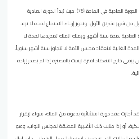
لدينا، نظم الدستور مدة انعقاد الدورة العادية في المادة (78)، حيث تبدأ الدورة العادية
 من شهر تشرين الأول، ويجوز إرجاء الاجتماع لمدة لا تزيد
 العادية لمدة ستة أشهر، ويملك الملك تمديدها لمدة لا
المدة الغالبة لانعقاد مجلس الأمة لا تتجاوز ستة أشهر سنوياً،
يبقى خارج الانعقاد لفترة ليست بالقصيرة إذا لم يصدر إرادة
ية.
 الدستور، فقد أجازت عقد دورة استثنائية بدعوة من الملك، سواء لإقرار
لكية، أو إذا طلبت ذلك الأغلبية المطلقة لمجلس النواب، وهو
ة الحالات التي تستوجب استمرار العمل البرلماني خارج إطار