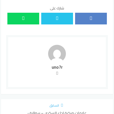
شارك على
uno7r
السابق
علامات مبكرة لداء السكري – سواليف