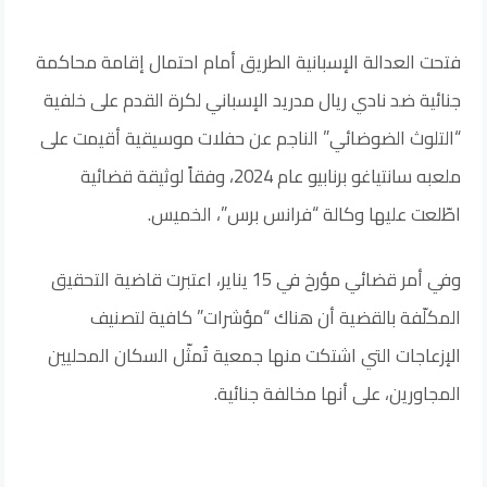
فتحت العدالة الإسبانية الطريق أمام احتمال إقامة محاكمة
جنائية ضد نادي ريال مدريد الإسباني لكرة القدم على خلفية
“التلوث الضوضائي” الناجم عن حفلات موسيقية أقيمت على
ملعبه سانتياغو برنابيو عام 2024، وفقاً لوثيقة قضائية
اطّلعت عليها وكالة “فرانس برس”، الخميس.
وفي أمر قضائي مؤرخ في 15 يناير، اعتبرت قاضية التحقيق
المكلّفة بالقضية أن هناك “مؤشرات” كافية لتصنيف
الإزعاجات التي اشتكت منها جمعية تُمثّل السكان المحليين
المجاورين، على أنها مخالفة جنائية.