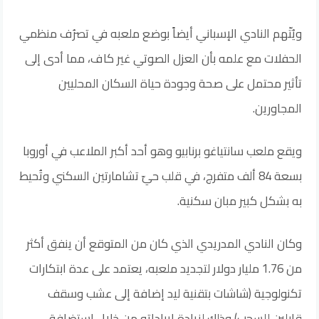
ويُتّهم النادي الإسباني أيضاً بوضع ملعبه في تصرُف منظمي
الحفلات مع علمه بأن العزل الصوتي غير كاف، مما أدى إلى
تأثير محتمل على صحة وجودة حياة السكان المحليين
المجاورين.
ويقع ملعب سانتياغو برنابيو وهو أحد أكبر الملاعب في أوروبا
بسعة 84 ألف متفرج، في قلب حيّ تشامارتين السكني وتُحيط
به بشكل كبير مبان سكنية.
وكان النادي المدريدي الذي كان من المتوقع أن ينفق أكثر
من 1.76 مليار دولار لتجديد ملعبه، يعتمد على عدة ابتكارات
تكنولوجية (شاشات بتقنية ليد إضافة إلى عشب وسقف
قابلين للسحب) وذلك لزيادة إيراداته من خلال استضافة