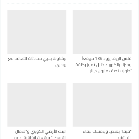
فلس الريف يزود 136 موقعاً
برشلونة يجري محادثات للتعاقد مع
ومنزلاً بالكهرباء خلال تموز بكلفة
رودري
تجاوزت نصف مليون دينار
“فيفا” يعتذر.. ويتمسك ببقاء
البنك الأردني الكويتي و”ضمان
إنفانتينو
القروض” يوقعان اتفاقية لدعم