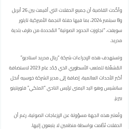
وأكّدت القاضية أن جميع الحفلات التي أقيمت بين 26 أبريل
و8 سبتمبر 2024، بما فيها حفلة النجمة الأميركية تايلور
سويفت، “تجاوزت الحدود الصوتية” المُحددة من طرف بلدية
مدريد.
وتستهدف هذه الإجراءات شركة “ريال مدريد استاديو”
المُشغّلة للملعب الأسطوري الذي جُدّد عام 2023 لاستضافة
أكبر الأحداث العالمية، إضافة إلى مدير الشركة خوسيه أنخل
سانشيس وهو اليد اليمنى لرئيس النادي “الملكي” فلورنتينو
بيريز.
وتُعتبر هذه الجهة مسؤولة عن الإزعاجات الصوتية، رغم أن
الحفلات نُظّمت بواسطة منظمين لا يتبعون إليها.