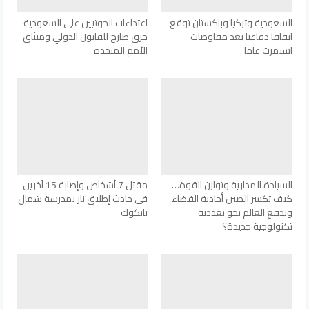
السعودية وتركيا وباكستان توقع
اعتداءات الحوثيين على السعودية
اتفاقا دفاعيا بعد مفاوضات
خرق صارخ للقانون الدولي وميثاق
استمرت عاما
الأمم المتحدة
السيادة المدارية وتوازن القوة…
مقتل 7 أشخاص وإصابة 15 آخرين
كيف تكسر الصين أحادية الفضاء
في حادث إطلاق نار بمدرسة شمال
وتدفع العالم نحو تعددية
بانكوك
تكنولوجية جديدة؟