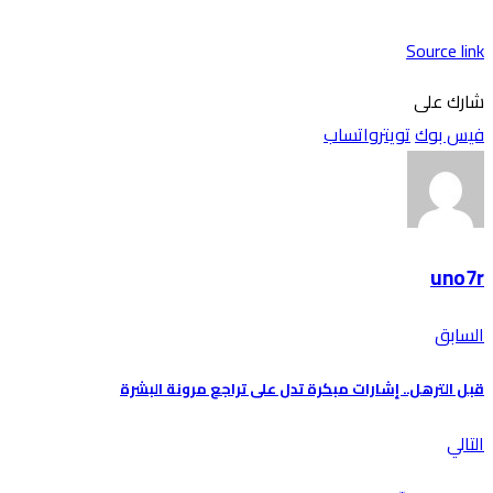
Source link
شارك على
فيس بوك
تويتر
واتساب
uno7r
السابق
قبل الترهل.. إشارات مبكرة تدل على تراجع مرونة البشرة
التالي