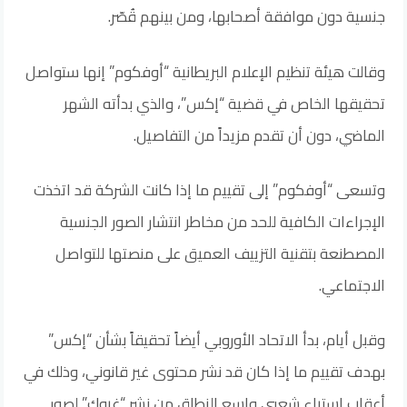
جنسية دون موافقة أصحابها، ومن بينهم قُصّر.
وقالت هيئة تنظيم الإعلام البريطانية “أوفكوم” إنها ستواصل
تحقيقها الخاص في قضية “إكس”، والذي ‌بدأته الشهر
الماضي، دون أن تقدم مزيداً من التفاصيل.
وتسعى “أوفكوم” إلى تقييم ما إذا كانت الشركة قد اتخذت
الإجراءات الكافية للحد من ‌مخاطر انتشار الصور الجنسية
المصطنعة بتقنية التزييف العميق على منصتها للتواصل
الاجتماعي.
وقبل أيام، بدأ الاتحاد الأوروبي أيضاً تحقيقاً بشأن “إكس”
بهدف تقييم ما ​إذا كان قد نشر محتوى غير قانوني، وذلك في
أعقاب استياء شعبي ‌واسع النطاق من نشر “غروك” لصور