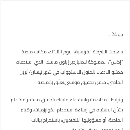
جو 24 :
داهمت الشرطة الفرنسية، اليوم الثلاثاء، مكاتب منصة
“إكس”، المملوكة للملياردير إيلون ماسك، الذي استدعاه
ممثلو ⁠الادعاء للمثول للاستجواب في شهر نيسان/أبريل
الماضي، ضمن تحقيق موسع يتعلّق بالمنصة.
وترتبط المداهمة واستدعاء ماسك بتحقيق مستمر منذ عام
بشأن الاشتباه في إساءة استخدام الخوارزميات، وقيام
المنصة، أو مسؤوليها التنفيذيين، باستخراج بيانات