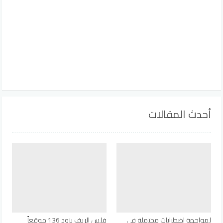
أحدث المقالات
لمواجهة اضطرابات محتملة في
فلس الريف يزود 136 موقعاً