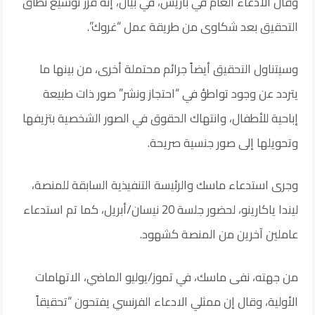
وقال الادعاء العام في باريس، في بيان، إنه قرر توسيع نطاق
التحقيق بعد شكاوى من طريقة ​عمل “غروك”.
وسيتناول التحقيق أيضاً جرائم محتملة أخرى، من بينها ما
يتردد عن وجود تواطؤ في “احتجاز ونشر” صور ذات طبيعة
إباحية للأطفال، وانتهاك الحقوق في الصور ​الشخصية بتزيفها
وتحويلها إلى صور جنسية صريحة.
وجرى ⁠استدعاء ماسك والرئيسة التنفيذية السابقة للمنصة،
ليندا ياكارينو، لحضور جلسة 20 نيسان/أبريل، كما تم استدعاء
عاملين آخرين من المنصة كشهود.
من جهته، نفى ماسك، في تموز/يوليو الماضي، الاتهامات
‌الأولية، وقال إن ممثلي الادعاء ‌الفرنسي يفتحون “تحقيقاً