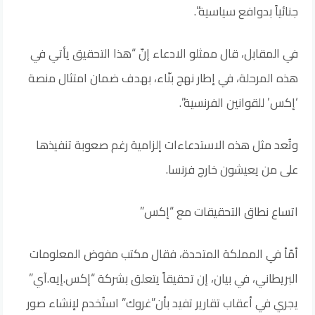
جنائياً بدوافع سياسية”.
في المقابل، قال ممثلو الادعاء إنّ “هذا التحقيق يأتي في
هذه المرحلة، في إطار نهج بنّاء، بهدف ضمان امتثال منصة
‘إكس’ للقوانين الفرنسية”.
وتُعد مثل هذه الاستدعاءات إلزامية رغم صعوبة تنفيذها
على من يعيشون خارج فرنسا.
اتساع نطاق التحقيقات مع “إكس”
أمّأ في المملكة المتحدة، فقال مكتب مفوض المعلومات
البريطاني، في بيان، إن تحقيقاً يتعلق بشركة “إكس.إيه.آي”
يجري في أعقاب تقارير تفيد بأن”غروك” استُخدم لإنشاء صور