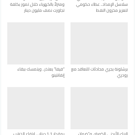
سلاسل الإمداد.. عطاء حكومي
ومنزلاً بالكهرباء خلال تموز بكلفة
لتعزيز مخزون النفط
تجاوزت نصف مليون دينار
برشلونة يجري محادثات للتعاقد مع
“فيفا” يعتذر.. ويتمسك ببقاء
رودري
إنفانتينو
البنك الأردني الكويتي و”ضمان
بمقدار 1.1 دينار… ارتفاع الذهب