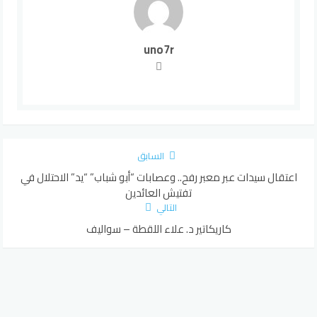
uno7r
السابق
اعتقال سيدات عبر معبر رفح.. وعصابات “أبو شباب” “يد” الاحتلال في
تفتيش العائدين
التالي
كاريكاتير د. علاء اللقطة – سواليف