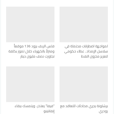
لمواجهة اضطرابات محتملة في
فلس الريف يزود 136 موقعاً
سلاسل الإمداد.. عطاء حكومي
ومنزلاً بالكهرباء خلال تموز بكلفة
لتعزيز مخزون النفط
تجاوزت نصف مليون دينار
برشلونة يجري محادثات للتعاقد مع
“فيفا” يعتذر.. ويتمسك ببقاء
رودري
إنفانتينو