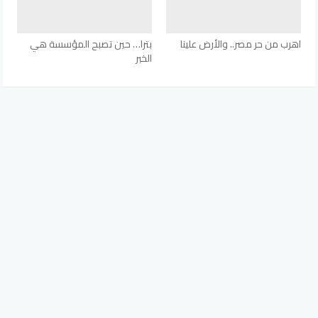
اهرب من حر مصر.. والأرض علينا
بترا… حين تصبح المؤسسة هي
الخبر