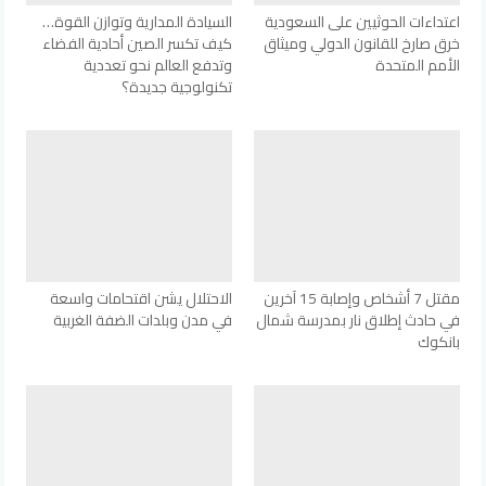
اعتداءات الحوثيين على السعودية
السيادة المدارية وتوازن القوة…
خرق صارخ للقانون الدولي وميثاق
كيف تكسر الصين أحادية الفضاء
الأمم المتحدة
وتدفع العالم نحو تعددية
تكنولوجية جديدة؟
مقتل 7 أشخاص وإصابة 15 آخرين
الاحتلال يشن اقتحامات واسعة
في حادث إطلاق نار بمدرسة شمال
في مدن وبلدات الضفة الغربية
بانكوك