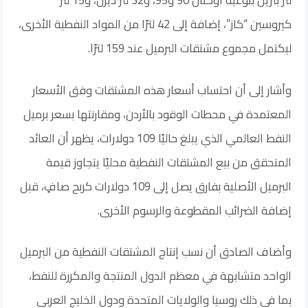
لتر بنزين بنوعيه أوكتان 90 و95، و32 لتر ديزل، و15 لتر
كيروسين “كاز”، إضافة إلى 42 لترًا من المواد النفطية الأخرى،
ليكتمل مجموع مشتقات البرميل عند 159 لترًا.
وأشار إلى أن احتساب أسعار هذه المشتقات وفق الأسعار
المعتمدة في محطات الوقود بالأردن، ومقارنتها بسعر برميل
النفط العالمي الذي يبلغ حاليًا 109 دولارات، يظهر أن العائد
المتحقق من بيع المشتقات النفطية محليًا يتجاوز قيمة
البرميل الأصلية بفارق يصل إلى 109 دولارات كربح صافٍ، قبل
إضافة الضرائب المقطوعة والرسوم الأخرى.
وأضاف الصادق أن نسب إنتاج المشتقات النفطية من البرميل
الواحد متشابهة في معظم الدول المنتجة والمكررة للنفط،
بما في ذلك روسيا والولايات المتحدة ودول الخليج العربي