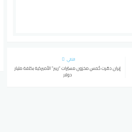
التالي
إيران دمّرت خُمس مخزون مسيّرات “ريبر” الأميركية بكلفة مليار
دولار