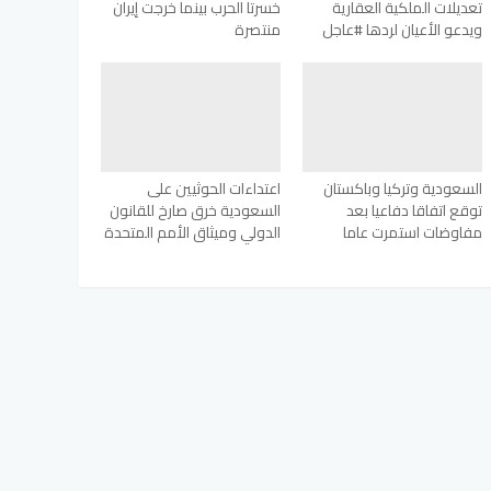
تعديلات الملكية العقارية
خسرتا الحرب بينما خرجت إيران
ويدعو الأعيان لردها #عاجل
منتصرة
السعودية وتركيا وباكستان
اعتداءات الحوثيين على
توقع اتفاقا دفاعيا بعد
السعودية خرق صارخ للقانون
مفاوضات استمرت عاما
الدولي وميثاق الأمم المتحدة