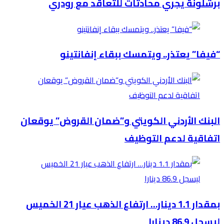
برشلونة يجري محادثات للتعاقد مع رودري
“فيفا” يعتذر.. ويتمسك ببقاء إنفانتينو
البنك الأردني الكويتي و”ضمان القروض” يوقعان
اتفاقية لدعم التوظيف
بمقدار 1.1 دينار… ارتفاع الذهب عيار 21 الخميس
ليسجل 86.9 دينارا