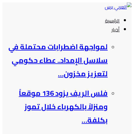
التجاوز
إلى
الرئيسية
المحتوى
أخبار
لمواجهة اضطرابات محتملة في
سلاسل الإمداد.. عطاء حكومي
لتعزيز مخزون…
فلس الريف يزود 136 موقعاً
ومنزلاً بالكهرباء خلال تموز
بكلفة…