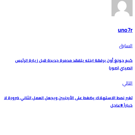
uno7r
السابق
كيم جونغ أون برفقة ابنته يتفقد مدمرة جديدة قبل زيارة الرئيس
الصيني (صور)
التالي
تغير نمط الاستهلاك يضغط على الأردنيين ويجعل العمل الثاني ضرورة لا
خياراً #عاجل