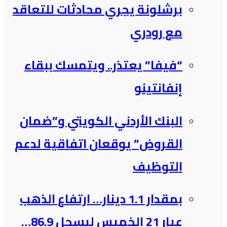
برشلونة يجري محادثات للتعاقد
مع رودري
“فيفا” يعتذر.. ويتمسك ببقاء
إنفانتينو
البنك الأردني الكويتي و”ضمان
القروض” يوقعان اتفاقية لدعم
التوظيف
بمقدار 1.1 دينار… ارتفاع الذهب
عيار 21 الخميس ليسجل 86.9…