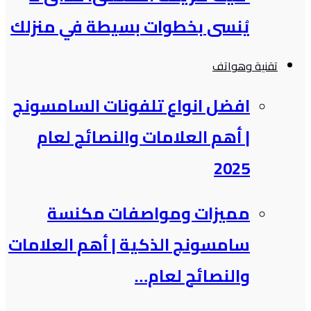
يُنسى بخطوات بسيطة في منزلك
تقنية وهواتف
افضل انواع تلفونات السامسونج​
| أهم العلامات والنصائح لعام
2025
مميزات ومواصفات مكنسة
سامسونج الذكية​ | أهم العلامات
والنصائح لعام…