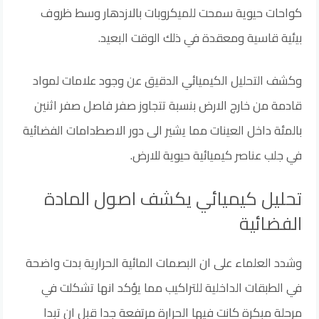
كواحات حيوية سمحت للميكروبات بالازدهار وسط ظروف
بيئية قاسية ومعقدة في ذلك الوقت البعيد.
وكشف التحليل الكيميائي الدقيق عن وجود علامات لمواد
قادمة من خارج الارض بنسبة تتجاوز صفر فاصل صفر اثنين
بالمئة داخل العينات مما يشير الى دور الاصطدامات الفضائية
في جلب عناصر كيميائية حيوية للارض.
تحليل كيميائي يكشف اصول المادة
الفضائية
وشدد العلماء على ان البصمات المائية الحرارية بدت واضحة
في الطبقات الداخلية للتراكيب مما يؤكد انها تشكلت في
مرحلة مبكرة كانت فيها الحرارة مرتفعة جدا قبل ان تبدا