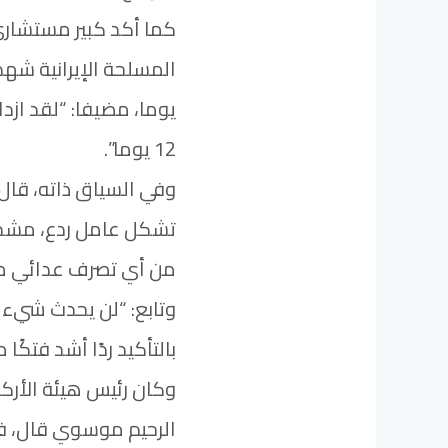
كما أكد كبير مستشاري 
يوما، مضيفا: “لقد ازد
12 يوما”.
وفي السياق ذاته، قال
تشكل عامل ردع، مشددًا
من أي تصرف عدائي م
وتابع: “لن يحدث شيء 
بالتأكيد ردًا أشد فتكًا من حر
وكان رئيس هيئة الأركان
الرحيم موسوي قال، ف