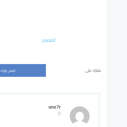
المصدر
شارك على
فيس بوك
uno7r