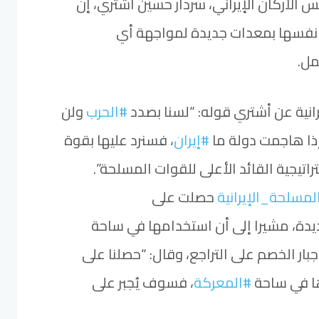
 الأركان الإيراني، سردار حسين أشتري، إن
 نفسها بمعدات جديدة لمواجهة أي
ل.
انية عن أشتري قوله: “لسنا بصدد
#الحرب
ولن
ذا هاجمت دولة ما
#إيران
، فسنرد عليها بقوة
يجية القائد الأعلى للقوات المسلحة”.
مسلحة_الإيرانية
حصلت على
دة، مشيرا إلى أن استخدامها في ساحة
ار الخصم على التراجع، وقال: “حصلنا على
ا في ساحة
#المعركة
، فسوف يُجبر على