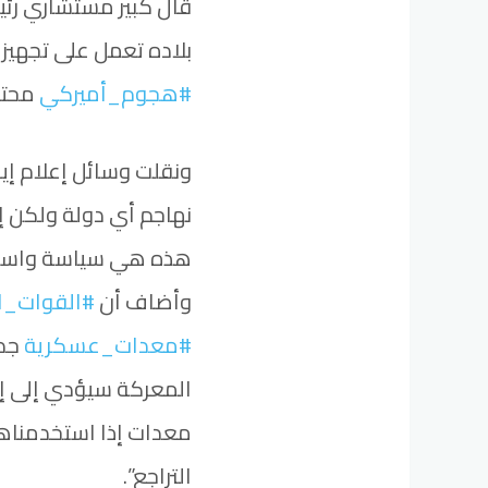
قال كبير مستشاري رئيس
بلاده تعمل على تجهيز
#هجوم_أميركي
محتم
ونقلت وسائل إعلام إير
نهاجم أي دولة ولكن إ
هذه هي سياسة واسترات
وأضاف أن
#القوات_ال
#معدات_عسكرية
جدي
المعركة سيؤدي إلى إجب
معدات إذا استخدمناه
التراجع”.