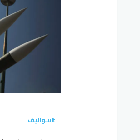
#سواليف