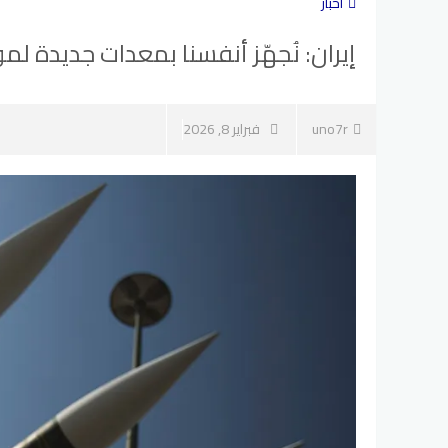
أخبار
إيران: نُجهّز أنفسنا بمعدات جديدة
uno7r
فبراير 8, 2026