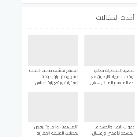
أحدث المقالات
جمعية الحمضيات تطالب
القسام تكشف صاحب اللقطة
بوقف استيراد الليمون مع
الشهيرة لإحراق جرافة
بدء الموسم المحلي #عاجل
إسرائيلية ورفع راية حماس
دعوات للنفير والحشد في
“المستقبل والحياة” يرفض
المسجد الأقصى وإفشال
تعديلات الملكية العقارية