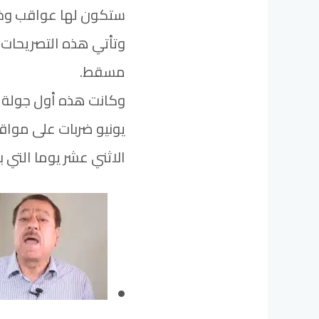
ستكون لها عواقب وخي
وتأتي هذه التصريحا
مسقط.
وكانت هذه أول جولة م
يونيو ضربات على مواقع 
الاثني عشر يوما التي بد