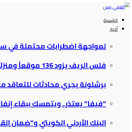
التجاوز
إلى
الرئيسية
المحتوى
أخبار
لمواجهة اضطرابات محتملة في سلا
فلس الريف يزود 136 موقعاً ومنزلاً بالكهرباء خلال تموز بكلفة…
برشلونة يجري محادثات للتعاقد مع
“فيفا” يعتذر.. ويتمسك ببقاء إنفان
البنك الأردني الكويتي و”ضمان ال