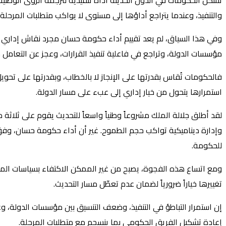
تشكل الحكومات في الدول الحديثة أداة تنفيذية لترجمة الرؤى الوطنية 
والتنفيذ، وعندما يتراجع أداؤها إلى مستوى لا يواكب متطلبات المرحلة،
وفي هذا السياق، لم يعد تقييم أداء حكومة حسان مجرد نقاش إداري أو
مؤسسات الدولة، وتراجع في فاعلية تنفيذ القرارات، وعجز عن التعامل م
فالحكومات تُقاس بقدرتها على الإنجاز لا بالخطاب، وبقدرتها على تحو
استمرارها يتحول من خيار إداري إلى عبء على مسار الدولة.
لقد أطلق جلالة الملك مشروعاً وطنياً واسعاً للتحديث يقوم على ثلاثة
وإدارة ديناميكية تواكب حجم الطموح. غير أن أداء حكومة حسان، وفق
للحكومة.
ومع اتساع هذه الفجوة، يصبح من غير الممكن الاكتفاء بسياسات المعالج
تغييرها خياراً ضرورياً لضمان عدم تعطّل مسار التحديث.
إن استمرار التباطؤ في التنفيذ، وضعف التنسيق بين مؤسسات الدولة، وعد
إعادة تشكيل الفريق الحكومي بما ينسجم مع متطلبات المرحلة.