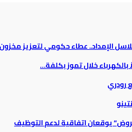
سل الإمداد.. عطاء حكومي لتعزيز مخزون
 رودري
تينو
قروض” يوقعان اتفاقية لدعم التوظيف