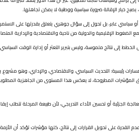
إلى برامج وسياسات قابلة للتطبيق، غير أن هذا الدور يفقد مبرراته عن
 يصبح خيار الإقالة ضرورة سياسية ووطنية لا يمكن تجاهلها.
 سياسي عابر، بل تحول إلى سؤال جوهري يتعلق بقدرتها على الاستمرار 
ع الضغوط الإقليمية والدولية من ناحية والاقتصادية والإدارية المتصا
يل الخطط إلى نتائج ملموسة، وليس بتبرير التعثر أو إدارة الوقت الس
 مسارات رئيسية: التحديث السياسي، والاقتصادي، والإداري، وهو مشروع ي
 المؤشرات المطروحة، لا يعكس هذا المستوى من الجاهزية المطلوبة، 
ة الجزئية أو تحسين الأداء التدريجي، لأن طبيعة المرحلة تتطلب إيقاع
م القدرة على تحويل القرارات إلى نتائج، كلها مؤشرات تؤكد أن الأزمة ل