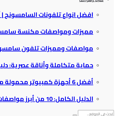
افضل انواع تلفونات السامسونج​ | أهم
مميزات ومواصفات مكنسة سامسونج 
مواصفات ومميزات تلفون سامسونج الجديد s24 | أهم الع
حماية متكاملة وأناقة عصرية: دليل اختيار أف
أفضل 6 أجهزة كمبيوتر محمولة من لينوفو لعام 2025: دليلك…
الدليل الكامل: 10 من أبرز مواصفات ThinkPad X1 Carbon Gen…