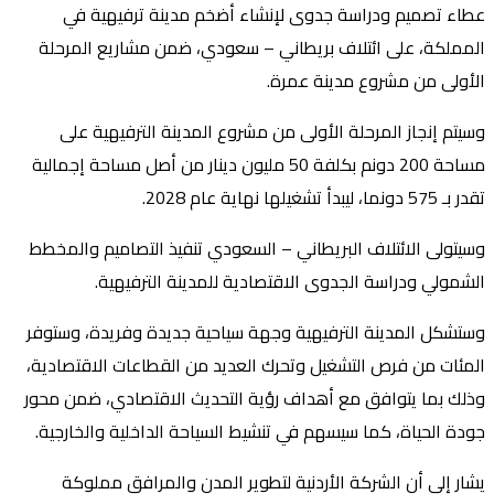
عطاء تصميم ودراسة جدوى لإنشاء أضخم مدينة ترفيهية في
المملكة، على ائتلاف بريطاني – سعودي، ضمن مشاريع المرحلة
الأولى من مشروع مدينة عمرة.
وسيتم إنجاز المرحلة الأولى من مشروع المدينة الترفيهية على
مساحة 200 دونم بكلفة 50 مليون دينار من أصل مساحة إجمالية
تقدر بـ 575 دونما، ليبدأ تشغيلها نهاية عام 2028.
وسيتولى الائتلاف البريطاني – السعودي تنفيذ التصاميم والمخطط
الشمولي ودراسة الجدوى الاقتصادية للمدينة الترفيهية.
وستشكل المدينة الترفيهية وجهة سياحية جديدة وفريدة، وستوفر
المئات من فرص التشغيل وتحرك العديد من القطاعات الاقتصادية،
وذلك بما يتوافق مع أهداف رؤية التحديث الاقتصادي، ضمن محور
جودة الحياة، كما سيسهم في تنشيط السياحة الداخلية والخارجية.
يشار إلى أن الشركة الأردنية لتطوير المدن والمرافق مملوكة