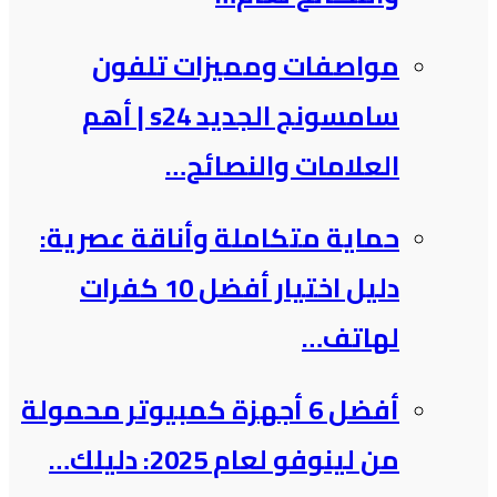
مواصفات ومميزات تلفون
سامسونج الجديد s24 | أهم
العلامات والنصائح…
حماية متكاملة وأناقة عصرية:
دليل اختيار أفضل 10 كفرات
لهاتف…
أفضل 6 أجهزة كمبيوتر محمولة
من لينوفو لعام 2025: دليلك…