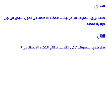
السابق
خلف بريق التقنية.. مراكز بيانات الذكاء الاصطناعي تحول الارض الى جزر
حرارية قاحلة
التالي
هل ينجح المسوقون في التلاعب بنتائج الذكاء الاصطناعي؟