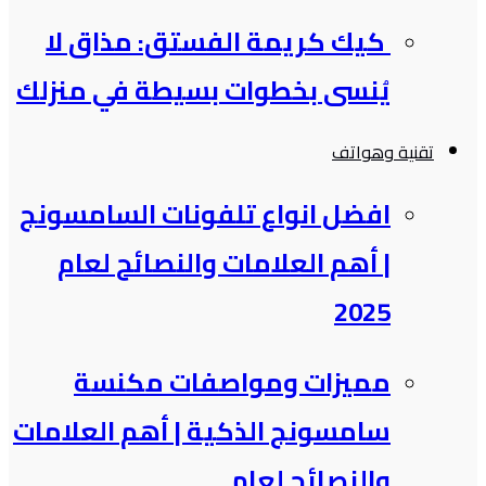
كيك كريمة الفستق: مذاق لا
يُنسى بخطوات بسيطة في منزلك
تقنية وهواتف
افضل انواع تلفونات السامسونج​
| أهم العلامات والنصائح لعام
2025
مميزات ومواصفات مكنسة
سامسونج الذكية​ | أهم العلامات
والنصائح لعام…